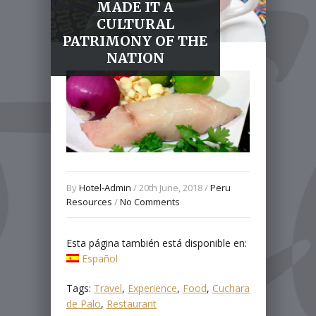
MADE IT A
CULTURAL
PATRIMONY OF THE
NATION
By
Hotel-Admin
/ 20th June, 2018 /
Peru
Resources
/
No Comments
Esta página también está disponible en:
Español
Tags:
Travel
,
Experience
,
Food
,
Cuchara
de Palo
,
Restaurant